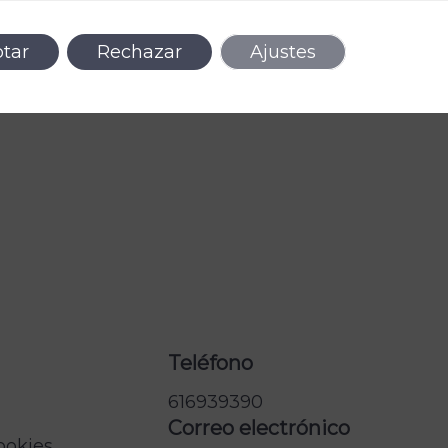
tar
Rechazar
Ajustes
Teléfono
616939390
Correo electrónico
cookies