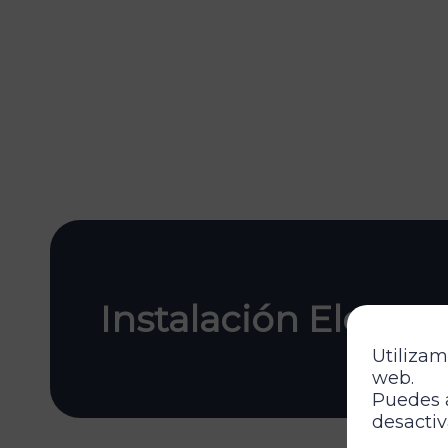
Instalación Elegan
Utilizam
web.
Puedes 
desactiv