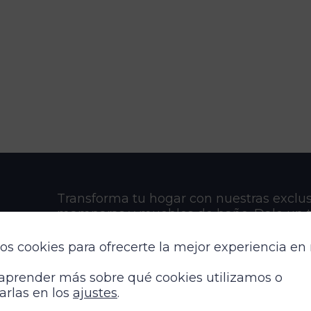
Transforma tu hogar con nuestras exclus
te
mamparas y muebles de baño. Dale un 
de sofisticación y funcionalidad a cada 
de tu casa. ¡Descúbrelo!
os cookies para ofrecerte la mejor experiencia en
aprender más sobre qué cookies utilizamos o
arlas en los
ajustes
.