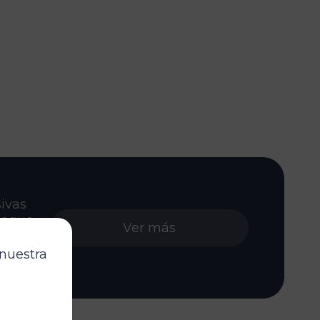
ivas
toque
Ver más
espacio
 nuestra