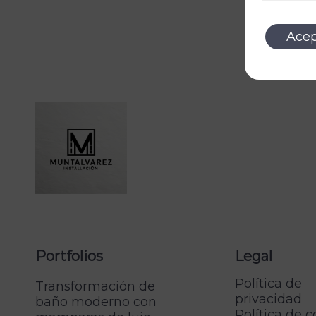
Acep
Portfolios
Legal
Política de
Transformación de
privacidad
baño moderno con
Política de 