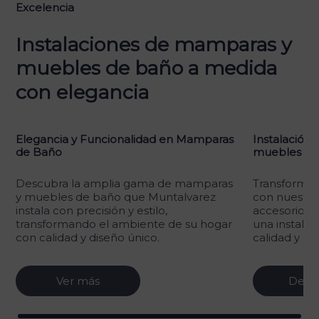
Excelencia
Instalaciones de mamparas y
muebles de baño a medida
con elegancia
Instalación elegante de mamparas,
Instalación
muebles y accesorios de baño
Baño Person
Transforma tu baño en un oasis de lujo
En Muntalva
con nuestras mamparas, muebles y
instalación
accesorios. Confía en Muntalvarez para
elegantes y
una instalación impecable que combina
Transformam
calidad y estilo.
funcionalida
Descubrir
Descub