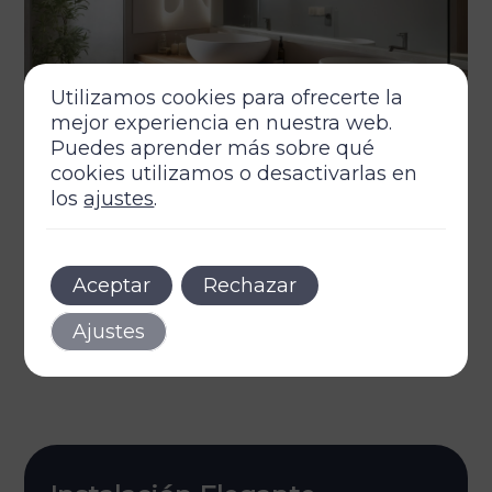
Utilizamos cookies para ofrecerte la
mejor experiencia en nuestra web.
Puedes aprender más sobre qué
cookies utilizamos o desactivarlas en
septiembre 13, 2025
Autor
Tags
los
ajustes
.
Consejos para Mejorar la Iluminación en Baños con
Mamparas Modernas
7 min de lectura
Aceptar
Rechazar
Ajustes