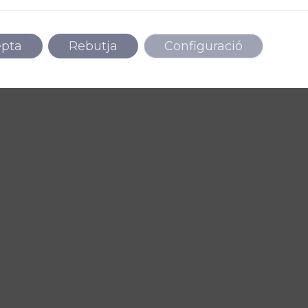
epta
Rebutja
Configuració