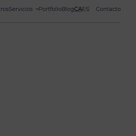
ros
Servicios
Portfolio
Blog
CA
ES
Contacto