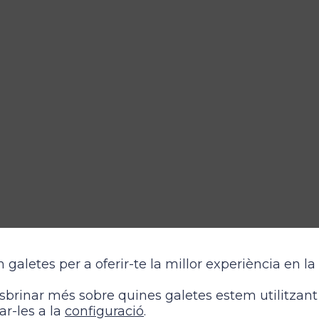
 baño con nuest
m galetes per a oferir-te la millor experiència en la
ebles exclusivo
brinar més sobre quines galetes estem utilitzant
ar-les a la
configuració
.