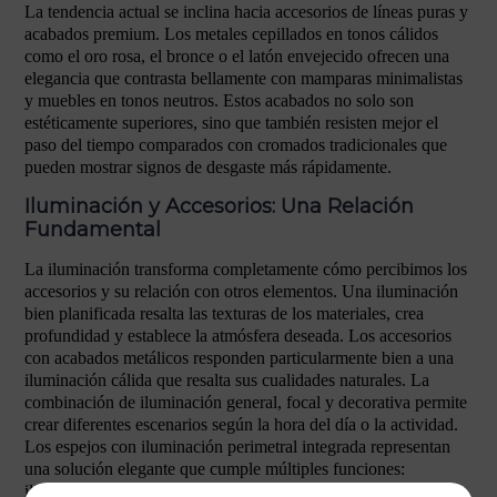
La tendencia actual se inclina hacia accesorios de líneas puras y
acabados premium. Los metales cepillados en tonos cálidos
como el oro rosa, el bronce o el latón envejecido ofrecen una
elegancia que contrasta bellamente con mamparas minimalistas
y muebles en tonos neutros. Estos acabados no solo son
estéticamente superiores, sino que también resisten mejor el
paso del tiempo comparados con cromados tradicionales que
pueden mostrar signos de desgaste más rápidamente.
Iluminación y Accesorios: Una Relación
Fundamental
La iluminación transforma completamente cómo percibimos los
accesorios y su relación con otros elementos. Una iluminación
bien planificada resalta las texturas de los materiales, crea
profundidad y establece la atmósfera deseada. Los accesorios
con acabados metálicos responden particularmente bien a una
iluminación cálida que resalta sus cualidades naturales. La
combinación de iluminación general, focal y decorativa permite
crear diferentes escenarios según la hora del día o la actividad.
Los espejos con iluminación perimetral integrada representan
una solución elegante que cumple múltiples funciones:
iluminación funcional, elemento decorativo y accesorio que